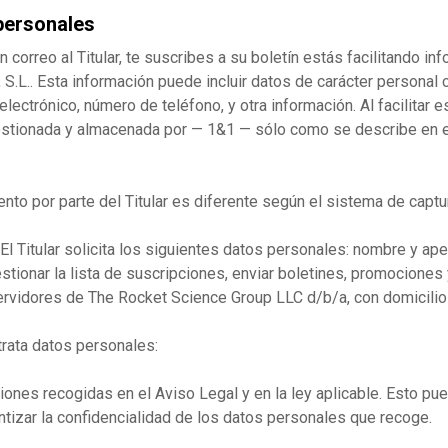
 personales
correo al Titular, te suscribes a su boletín estás facilitando in
 S.L.. Esta información puede incluir datos de carácter personal
 electrónico, número de teléfono, y otra información. Al facilitar
gestionada y almacenada por — 1&1 — sólo como se describe en el
ento por parte del Titular es diferente según el sistema de captu
El Titular solicita los siguientes datos personales: nombre y ape
estionar la lista de suscripciones, enviar boletines, promocion
 servidores de The Rocket Science Group LLC d/b/a, con domicilio
 trata datos personales:
iones recogidas en el Aviso Legal y en la ley aplicable. Esto pue
tizar la confidencialidad de los datos personales que recoge.